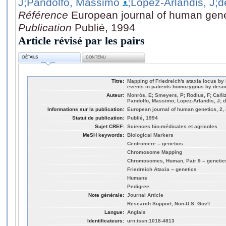
J
;Pandolfo, Massimo
;Lopez-Arlandis, J
;d
Référence
European journal of human genet
Publication
Publié, 1994
Article révisé par les pairs
DÉTAILS
CONTENU
Titre:
Mapping of Friedreich's ataxia locus by 
events in patients homozygous by desc
Auteur:
Monrós, E; Smeyers, P; Rodius, F; Cañiza
Pandolfo, Massimo; Lopez-Arlandis, J; de
Informations sur la publication:
European journal of human genetics, 2, 
Statut de publication:
Publié, 1994
Sujet CREF:
Sciences bio-médicales et agricoles
MeSH keywords:
Biological Markers
Centromere -- genetics
Chromosome Mapping
Chromosomes, Human, Pair 9 -- genetic
Friedreich Ataxia -- genetics
Humans
Pedigree
Note générale:
Journal Article
Research Support, Non-U.S. Gov't
Langue:
Anglais
Identificateurs:
urn:issn:1018-4813