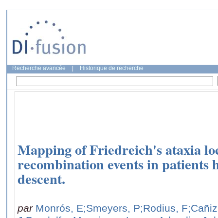
Recherche avancée
|
Historique de recherche
Mapping of Friedreich's ataxia loc
recombination events in patients
descent.
par
Monrós, E
;Smeyers, P
;Rodius, F
;Cañiz