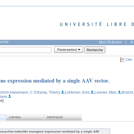
herche
Mon DI-fusion
|
À 
Passe-partout
Citer
ene expression mediated by a single AAV vector.
Ulrich
;Hanemann, C O
;Kemp, Thierry
;Lehtonen, Enni
;Levivier, Marc
;Brotchi,
liane
94)
CONTENU
STATISTIQUES
tracycline-inducible transgene expression mediated by a single AAV