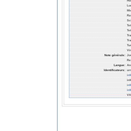
Hu
Lu
Mi
Ra
Sc
Te
Te
Tr
Tr
Tu
Vi
Note générale:
Jo
Re
Langue:
An
Identificateurs:
ur
in
in
in
in
VX