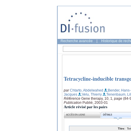
Recherche avancée
|
Historique de rec
Tetracycline-inducible transg
par
Chtarto, Abdelwahed
;Bender, Hans-
Jacques
;Velu, Thierry
;Tenenbaum, Li
Référence
Gene therapy, 10, 1, page (84-
Publication
Publié, 2003-01
Article révisé par les pairs
ACCÈS EN LIGNE
DÉTAILS
Titre:
Te