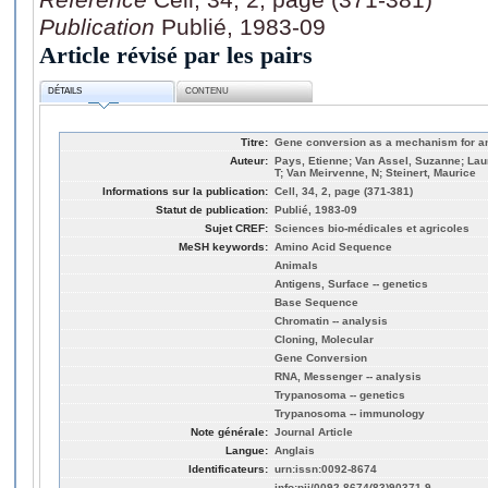
Publication
Publié, 1983-09
Article révisé par les pairs
DÉTAILS
CONTENU
Titre:
Gene conversion as a mechanism for ant
Auteur:
Pays, Etienne; Van Assel, Suzanne; Laure
T; Van Meirvenne, N; Steinert, Maurice
Informations sur la publication:
Cell, 34, 2, page (371-381)
Statut de publication:
Publié, 1983-09
Sujet CREF:
Sciences bio-médicales et agricoles
MeSH keywords:
Amino Acid Sequence
Animals
Antigens, Surface -- genetics
Base Sequence
Chromatin -- analysis
Cloning, Molecular
Gene Conversion
RNA, Messenger -- analysis
Trypanosoma -- genetics
Trypanosoma -- immunology
Note générale:
Journal Article
Langue:
Anglais
Identificateurs:
urn:issn:0092-8674
info:pii/0092-8674(83)90371-9