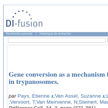
Recherche avancée
|
Historique de recherche
Gene conversion as a mechanism f
in trypanosomes.
par
Pays, Etienne
;Van Assel, Suzanne
;
;Vervoort, T
;Van Meirvenne, N
;Steinert, Ma
Référence
Cell, 34, 2, page (371-381)