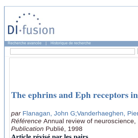
Recherche avancée
|
Historique de recherche
The ephrins and Eph receptors in
par
Flanagan, John G
;Vanderhaeghen, Pie
Référence
Annual review of neuroscience,
Publication
Publié, 1998
Article révisé par les pairs