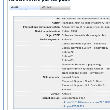
DÉTAILS
CONTENU
Titre:
The ephrins and Eph receptors in neura
Auteur:
Flanagan, John G; Vanderhaeghen, Pier
Informations sur la publication:
Annual review of neuroscience, 21, pag
Statut de publication:
Publié, 1998
Sujet CREF:
Sciences bio-médicales et agricoles
MeSH keywords:
Animals
Central Nervous System -- chemistry
Central Nervous System -- embryology
Ephrin-A2
Ephrin-B1
Ephrin-B3
Membrane Proteins -- physiology
Receptor Protein-Tyrosine Kinases -- ph
Transcription Factors -- physiology
Note générale:
Journal Article
Research Support, Non-U.S. Gov't
Research Support, U.S. Gov't, P.H.S.
Review
Langue:
Anglais
Identificateurs:
urn:issn:0147-006X
info:doi/10.1146/annurev.neuro.21.1.309
info:pmid/9530499