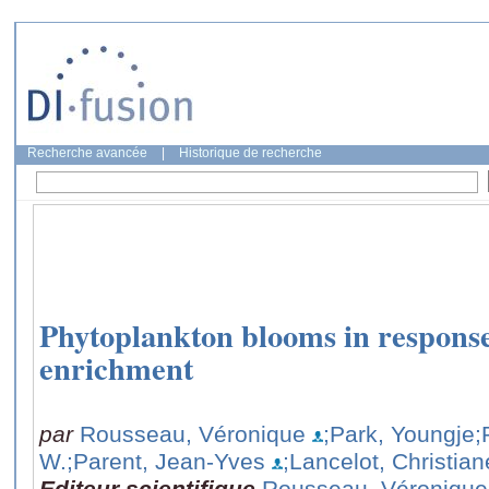
Recherche avancée
|
Historique de recherche
Phytoplankton blooms in response
enrichment
par
Rousseau, Véronique
;Park, Youngje
;
W.
;Parent, Jean-Yves
;Lancelot, Christian
Editeur scientifique
Rousseau, Véronique