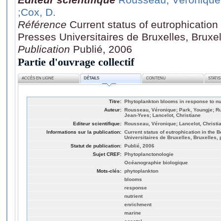
;Cox, D.
Référence
Current status of eutrophication
Presses Universitaires de Bruxelles, Bruxe
Publication
Publié, 2006
Partie d'ouvrage collectif
ACCÈS EN LIGNE
DÉTAILS
CONTENU
STATI
Titre:
Phytoplankton blooms in response to nu
Auteur:
Rousseau, Véronique; Park, Youngje; Ru
Jean-Yves; Lancelot, Christiane
Editeur scientifique:
Rousseau, Véronique; Lancelot, Christia
Informations sur la publication:
Current status of eutrophication in the 
Universitaires de Bruxelles, Bruxelles, 
Statut de publication:
Publié, 2006
Sujet CREF:
Phytoplanctonologie
Océanographie biologique
Mots-clés:
phytoplankton
blooms
response
nutrient
enrichment
marine