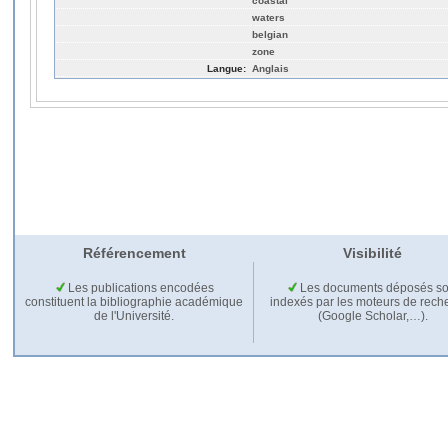
coastal
waters
belgian
zone
Langue:
Anglais
Référencement
Visibilité
Les publications encodées
Les documents déposés so
constituent la bibliographie académique
indexés par les moteurs de rech
de l'Université.
(Google Scholar,…).