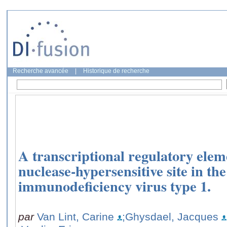
Recherche avancée
|
Historique de recherche
A transcriptional regulatory eleme
nuclease-hypersensitive site in th
immunodeficiency virus type 1.
par
Van Lint, Carine
;Ghysdael, Jacques