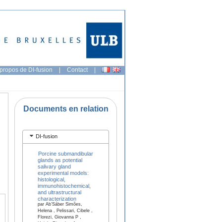
propos de DI-fusion
|
Contact
|
Documents en relation
DI-fusion
Porcine submandibular
glands as potential
salivary gland
experimental models:
histological,
immunohistochemical,
and ultrastructural
characterization
par Ab’Sáber Simões,
Helena , Pelissari, Cibele ,
Florezi, Giovanna P ,