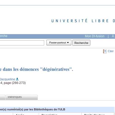
herche
Mon DI-fusion
|
À 
Passe-partout
Citer
e dans les démences "dégénératives".
 Jacqueline
3-4, page (266-273)
STATISTIQUES
ier(s) numérisé(s) par les Bibliothèques de l'ULB