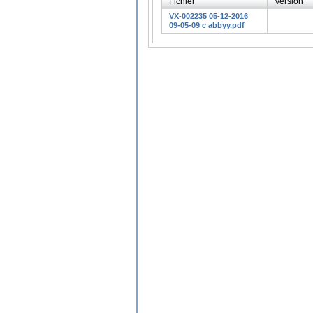
Fichier
Version
VX-002235 05-12-2016
09-05-09 c abbyy.pdf