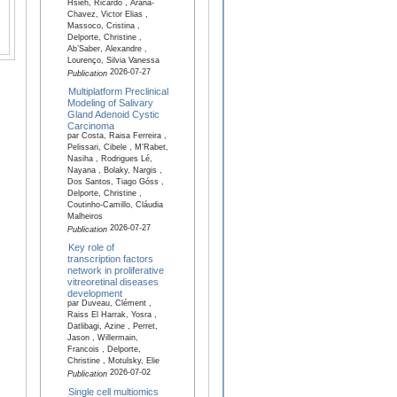
Hsieh, Ricardo , Arana-
Chavez, Victor Elias ,
Massoco, Cristina ,
Delporte, Christine ,
Ab’Saber, Alexandre ,
Lourenço, Silvia Vanessa
2026-07-27
Publication
Multiplatform Preclinical
Modeling of Salivary
Gland Adenoid Cystic
Carcinoma
par Costa, Raisa Ferreira ,
Pelissari, Cibele , M'Rabet,
Nasiha , Rodrigues Lé,
Nayana , Bolaky, Nargis ,
Dos Santos, Tiago Góss ,
Delporte, Christine ,
Coutinho-Camillo, Cláudia
Malheiros
2026-07-27
Publication
Key role of
transcription factors
network in proliferative
vitreoretinal diseases
development
par Duveau, Clément ,
Raiss El Harrak, Yosra ,
Datlibagi, Azine , Perret,
Jason , Willermain,
Francois , Delporte,
Christine , Motulsky, Elie
2026-07-02
Publication
Single cell multiomics