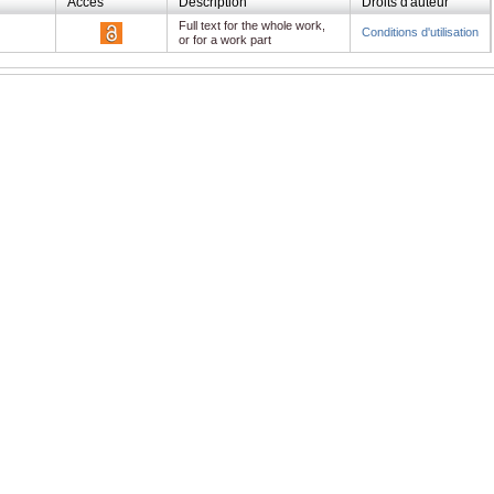
Accès
Description
Droits d'auteur
Full text for the whole work,
Conditions d'utilisation
or for a work part