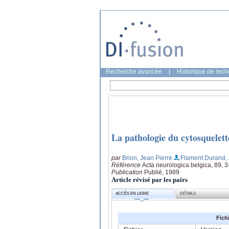
Recherche avancée
|
Historique de rec
La pathologie du cytosquelett
par
Brion, Jean Pierre
;Flament Durand,
Référence
Acta neurologica belgica, 89, 
Publication
Publié, 1989
Article révisé par les pairs
ACCÈS EN LIGNE
DÉTAILS
Fich