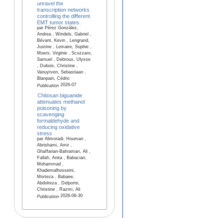
unravel the
transcription networks
controlling the different
EMT tumor states.
par Pérez González,
Andrea , Windels, Gabriel ,
Bévant, Kevin , Lengrand,
Justine , Lemaire, Sophie ,
Moers, Virginie , Scozzaro,
Samuel , Debroux, Ulysse
, Dubois, Christine ,
Vanuytven, Sebastiaan ,
Blanpain, Cédric
2026-07
Publication
Chitosan biguanide
attenuates methanol
poisoning by
scavenging
formaldehyde and
reducing oxidative
stress
par Alimoradi, Houman ,
Abrishami, Amir ,
Ghaffarian-Bahraman, Ali ,
Fallah, Anita , Babacian,
Mohammad ,
Khademalhosseini,
Morteza , Babaee,
Abdolreza , Delporte,
Christine , Razmi, Ali
2026-06-30
Publication