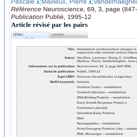
Pascale
;Mailleux, Pierre
;Vanderhaeghe
Référence
Neuroscience, 69, 3, page (847
Publication
Publié, 1995-12
Article révisé par les pairs
DÉTAILS
CONTENU
Titre:
Homolateral cerebrocortical changes in
expression after minimal cortical infarct
Auteur:
Van Bree, Laurence; Zhang, F.; Schiffma
Mailleux, Pierre; Vanderhaeghen, Jean
Informations sur la publication:
Neuroscience, 69, 3, page (847-858)
Statut de publication:
Publié, 1995-12
Sujet CREF:
Sciences bio-médicales et agricoles
MeSH keywords:
Animals
Cerebral Cortex -- metabolism
Cerebral Infarction -- metabolism
DNA-Binding Proteins -- metabolism
Early Growth Response Protein 1
Functional Laterality
Immediate-Early Proteins
Male
Neuropeptides -- metabolism
Proto-Oncogene Proteins c-fos -- metab
RNA, Messenger -- metabolism