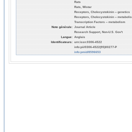
Rats
Rats, Wistar
Receptors, Cholecystokinin -- genetics
Receptors, Cholecystokinin -- metaboli
Transcription Factors -- metabolism
Note générale:
Journal Article
Research Support, Non-U.S. Gov't
Langue:
Anglais
Identificateurs:
urn:issn:0306-4522
info:pii/0306-4522(95)00277-P
info:pmid/8596653