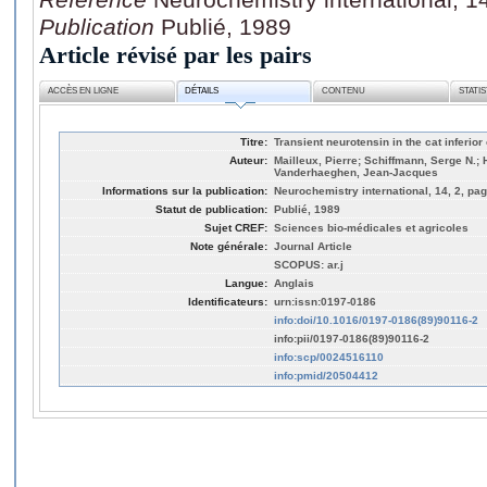
Publication
Publié, 1989
Article révisé par les pairs
ACCÈS EN LIGNE
DÉTAILS
CONTENU
STATI
Titre:
Transient neurotensin in the cat inferio
Auteur:
Mailleux, Pierre; Schiffmann, Serge N.; 
Vanderhaeghen, Jean-Jacques
Informations sur la publication:
Neurochemistry international, 14, 2, pa
Statut de publication:
Publié, 1989
Sujet CREF:
Sciences bio-médicales et agricoles
Note générale:
Journal Article
SCOPUS: ar.j
Langue:
Anglais
Identificateurs:
urn:issn:0197-0186
info:doi/10.1016/0197-0186(89)90116-2
info:pii/0197-0186(89)90116-2
info:scp/0024516110
info:pmid/20504412