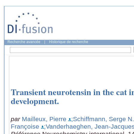
Recherche avancée
|
Historique de recherche
Transient neurotensin in the cat i
development.
par
Mailleux, Pierre
;Schiffmann, Serge N.
Françoise
;Vanderhaeghen, Jean-Jacque
Référence
Neurochemistry international, 1