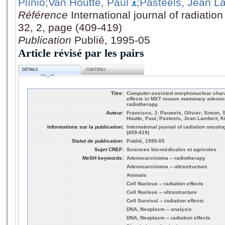
Plínio
;Van Houtte, Paul
;Pasteels, Jean L
Référence
International journal of radiatio
32, 2, page (409-419)
Publication
Publié, 1995-05
Article révisé par les pairs
DÉTAILS
CONTENU
Titre:
Computer-assisted morphonuclear charac
effects in MXT mouse mammary adenoca
radiotherapy.
Auteur:
Francisco, J; Pauwels, Olivier; Simon, 
Houtte, Paul; Pasteels, Jean Lambert; K
Informations sur la publication:
International journal of radiation oncolo
(409-419)
Statut de publication:
Publié, 1995-05
Sujet CREF:
Sciences bio-médicales et agricoles
MeSH keywords:
Adenocarcinoma -- radiotherapy
Adenocarcinoma -- ultrastructure
Animals
Cell Nucleus -- radiation effects
Cell Nucleus -- ultrastructure
Cell Survival -- radiation effects
DNA, Neoplasm -- analysis
DNA, Neoplasm -- radiation effects