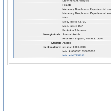
Discriminant Analysis
Female
Mammary Neoplasms, Experimental -- r
Mammary Neoplasms, Experimental -- ul
Mice
Mice, Inbred C57BL
Mice, Inbred DBA
Radiation Tolerance
Note générale:
Journal Article
Research Support, Non-U.S. Gov't
Langue:
Anglais
Identificateurs:
urn:issn:0360-3016
info:pii/0360301695005298
info:pmid/7751183