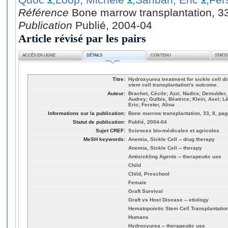
Référence
Bone marrow transplantation, 33
Publication
Publié, 2004-04
Article révisé par les pairs
ACCÈS EN LIGNE
DÉTAILS
CONTENU
STATI
Titre:
Hydroxyurea treatment for sickle cell d
stem cell transplantation's outcome.
Auteur:
Brachet, Cécile; Azzi, Nadira; Demulder,
Audrey; Gulbis, Béatrice; Klein, Axel; L
Eric; Ferster, Alina
Informations sur la publication:
Bone marrow transplantation, 33, 8, pag
Statut de publication:
Publié, 2004-04
Sujet CREF:
Sciences bio-médicales et agricoles
MeSH keywords:
Anemia, Sickle Cell -- drug therapy
Anemia, Sickle Cell -- therapy
Antisickling Agents -- therapeutic use
Child
Child, Preschool
Female
Graft Survival
Graft vs Host Disease -- etiology
Hematopoietic Stem Cell Transplantation
Humans
Hydroxyurea -- therapeutic use