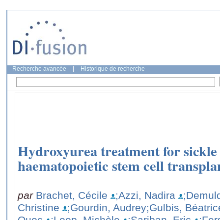
Recherche avancée
|
Historique de recherche
Hydroxyurea treatment for sickle 
haematopoietic stem cell transpla
par
Brachet, Cécile
;Azzi, Nadira
;Demuld
Christine
;Gourdin, Audrey
;Gulbis, Béatric
Quoc
;Loop, Michèle
;Sariban, Eric
;Fer