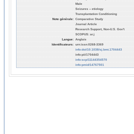
Male
Seizures -- etiology
Transplantation Conditioning
Note générale:
Comparative Study
Journal Article
Research Support, Non-U.S. Gov't
SCOPUS: ar.j
Langue:
Anglais
Identificateurs:
urn:issn:0268-3369
info:doi/10.1038/sj.bmt.1704443
info:pii/1704443
info:scp/11144354570
info:pmid/14767501