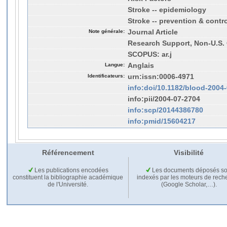
Stroke -- epidemiology
Stroke -- prevention & contr
Note générale:
Journal Article
Research Support, Non-U.S. 
SCOPUS: ar.j
Langue:
Anglais
Identificateurs:
urn:issn:0006-4971
info:doi/10.1182/blood-2004
info:pii/2004-07-2704
info:scp/20144386780
info:pmid/15604217
Référencement
Visibilité
Les publications encodées
Les documents déposés so
constituent la bibliographie académique
indexés par les moteurs de rech
de l'Université.
(Google Scholar,…).