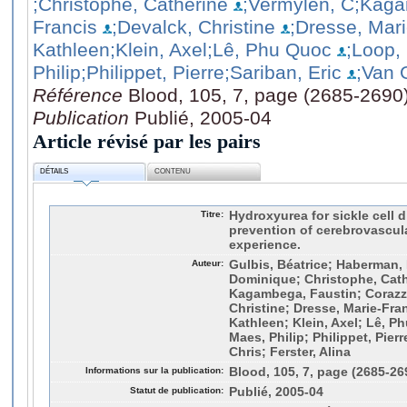
;Christophe, Catherine
;Vermylen, C
;Kaga
Francis
;Devalck, Christine
;Dresse, Mar
Kathleen
;Klein, Axel
;Lê, Phu Quoc
;Loop,
Philip
;Philippet, Pierre
;Sariban, Eric
;Van 
Référence
Blood, 105, 7, page (2685-2690
Publication
Publié, 2005-04
Article révisé par les pairs
DÉTAILS
CONTENU
Titre:
Hydroxyurea for sickle cell d
prevention of cerebrovascula
experience.
Auteur:
Gulbis, Béatrice; Haberman, 
Dominique; Christophe, Cath
Kagambega, Faustin; Corazza
Christine; Dresse, Marie-Fra
Kathleen; Klein, Axel; Lê, P
Maes, Philip; Philippet, Pierr
Chris; Ferster, Alina
Informations sur la publication:
Blood, 105, 7, page (2685-26
Statut de publication:
Publié, 2005-04