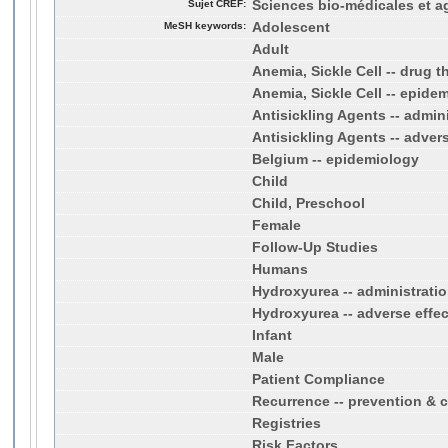
Sujet CREF:
Sciences bio-médicales et a
MeSH keywords:
Adolescent
Adult
Anemia, Sickle Cell -- drug t
Anemia, Sickle Cell -- epide
Antisickling Agents -- admin
Antisickling Agents -- adver
Belgium -- epidemiology
Child
Child, Preschool
Female
Follow-Up Studies
Humans
Hydroxyurea -- administrati
Hydroxyurea -- adverse effec
Infant
Male
Patient Compliance
Recurrence -- prevention & c
Registries
Risk Factors