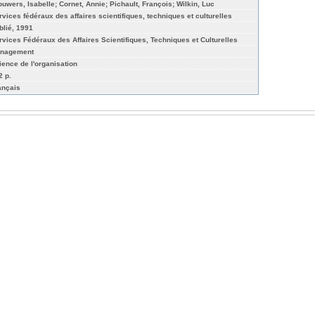
ouwers, Isabelle; Cornet, Annie; Pichault, François; Wilkin, Luc
rvices fédéraux des affaires scientifiques, techniques et culturelles
blié, 1991
rvices Fédéraux des Affaires Scientifiques, Techniques et Culturelles
nagement
ience de l'organisation
2 p.
ançais