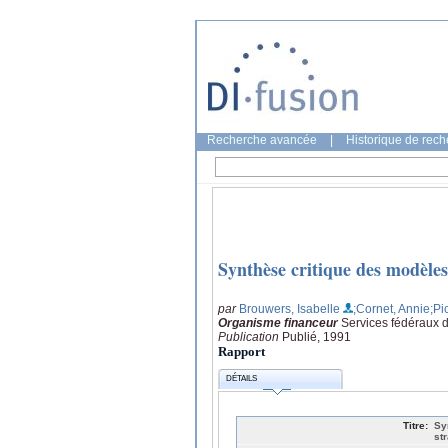
Recherche avancée
|
Historique de rec
Synthèse critique des modèles 
par
Brouwers, Isabelle
;Cornet, Annie
;Pi
Organisme financeur
Services fédéraux de
Publication
Publié, 1991
Rapport
DÉTAILS
Titre:
Sy
st