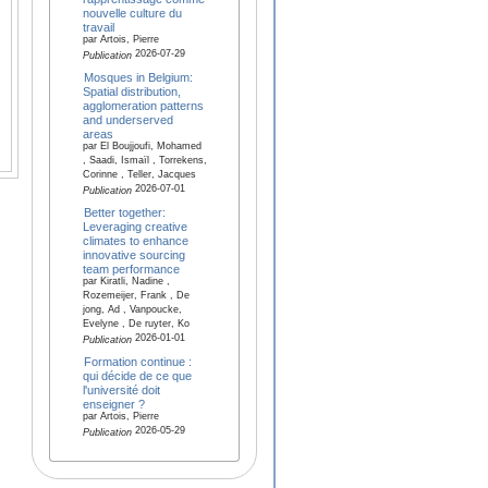
nouvelle culture du
travail
par Artois, Pierre
2026-07-29
Publication
Mosques in Belgium:
Spatial distribution,
agglomeration patterns
and underserved
areas
par El Boujjoufi, Mohamed
, Saadi, Ismaïl , Torrekens,
Corinne , Teller, Jacques
2026-07-01
Publication
Better together:
Leveraging creative
climates to enhance
innovative sourcing
team performance
par Kiratli, Nadine ,
Rozemeijer, Frank , De
jong, Ad , Vanpoucke,
Evelyne , De ruyter, Ko
2026-01-01
Publication
Formation continue :
qui décide de ce que
l'université doit
enseigner ?
par Artois, Pierre
2026-05-29
Publication