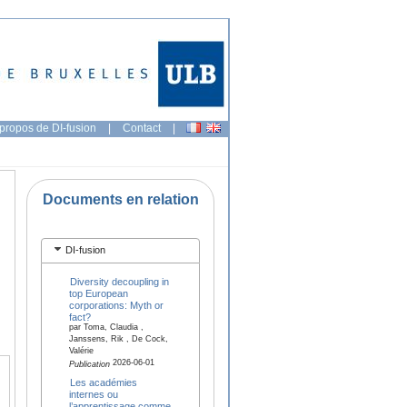
propos de DI-fusion
|
Contact
|
Documents en relation
DI-fusion
Diversity decoupling in
top European
corporations: Myth or
fact?
par Toma, Claudia ,
Janssens, Rik , De Cock,
Valérie
2026-06-01
Publication
Les académies
internes ou
l’apprentissage comme