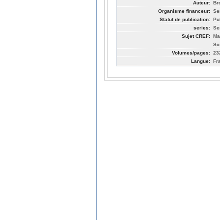
Auteur:
Br
Organisme financeur:
Se
Statut de publication:
Pu
series:
Se
Sujet CREF:
Ma
Sc
Volumes/pages:
23
Langue:
Fr