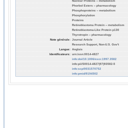
Nuclear Proteins -- metabolism
Phorbol Esters -- pharmacology
Phosphoproteins -- metabolism
Phosphorylation
Proteins
Retinoblastoma Protein -- metabolism
Retinoblastoma-Like Protein p130
Thyrotropin -- pharmacology
Note générale:
Journal Article
Research Support, Non-U.S. Gov't
Langue:
Anglais
Identificateurs:
urn:issn:0014-4827
info:doi/10.1006/excr.1997.3582
info:pii/S0014-4827(97)93582-5
info:scp/0031570752
info:pmid/9194502