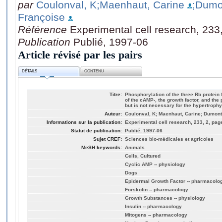
par
Coulonval, K
;Maenhaut, Carine
;Dumo
Françoise
Référence
Experimental cell research, 233
Publication
Publié, 1997-06
Article révisé par les pairs
DÉTAILS
CONTENU
Titre:
Phosphorylation of the three Rb protei
of the cAMP-, the growth factor, and th
but is not necessary for the hypertrophy
Auteur:
Coulonval, K; Maenhaut, Carine; Dumon
Informations sur la publication:
Experimental cell research, 233, 2, pag
Statut de publication:
Publié, 1997-06
Sujet CREF:
Sciences bio-médicales et agricoles
MeSH keywords:
Animals
Cells, Cultured
Cyclic AMP -- physiology
Dogs
Epidermal Growth Factor -- pharmacolo
Forskolin -- pharmacology
Growth Substances -- physiology
Insulin -- pharmacology
Mitogens -- pharmacology