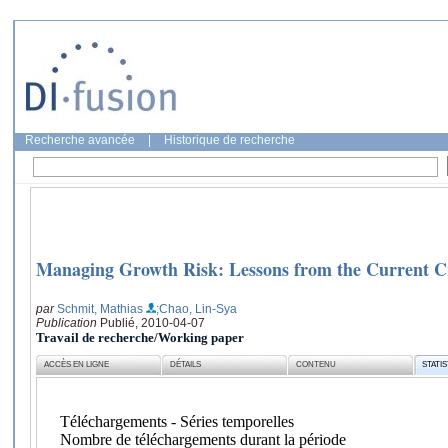
Recherche avancée
|
Historique de recherche
Managing Growth Risk: Lessons from the Current Cr
par
Schmit, Mathias
;Chao, Lin-Sya
Publication
Publié, 2010-04-07
Travail de recherche/Working paper
ACCÈS EN LIGNE
DÉTAILS
CONTENU
STATI