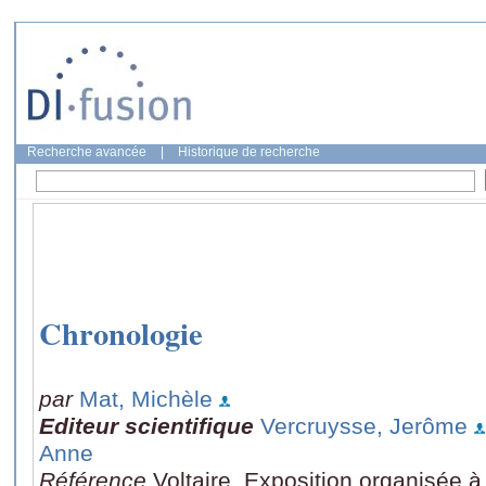
Recherche avancée
|
Historique de recherche
Chronologie
par
Mat, Michèle
Editeur scientifique
Vercruysse, Jerôme
Anne
Référence
Voltaire. Exposition organisée à