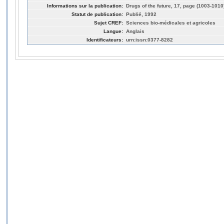
Informations sur la publication:
Drugs of the future, 17, page (1003-1010
Statut de publication:
Publié, 1992
Sujet CREF:
Sciences bio-médicales et agricoles
Langue:
Anglais
Identificateurs:
urn:issn:0377-8282