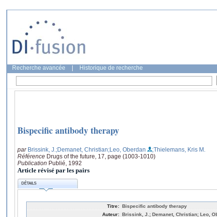
Recherche avancée
|
Historique de recherche
Bispecific antibody therapy
par
Brissink, J.
;Demanet, Christian
;Leo, Oberdan
;Thielemans, Kris M.
Référence
Drugs of the future, 17, page (1003-1010)
Publication
Publié, 1992
Article révisé par les pairs
DÉTAILS
Titre:
Bispecific antibody therapy
Auteur:
Brissink, J.; Demanet, Christian; Leo, 