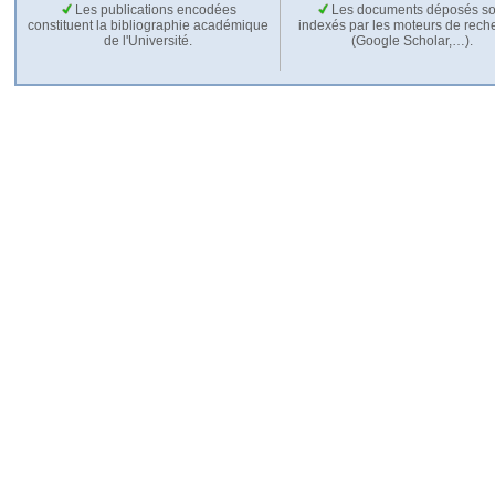
Les publications encodées
Les documents déposés so
constituent la bibliographie académique
indexés par les moteurs de rech
de l'Université.
(Google Scholar,…).