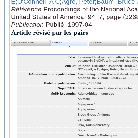
E
;O'Connell, A C
;Agre, Peter
;Baum, Bruce 
Référence
Proceedings of the National Ac
United States of America, 94, 7, page (326
Publication
Publié, 1997-04
Article révisé par les pairs
ACCÈS EN LIGNE
DÉTAILS
CONTENU
STATI
Titre:
Increased fluid secretion after adenovir
aquaporin-1 cDNA to irradiated rat saliv
Auteur:
Delporte, Christine; O'Connell, Brian C.;
O'Connell, A C; Agre, Peter; Baum, Bruc
Informations sur la publication:
Proceedings of the National Academy of 
America, 94, 7, page (3268-3273)
Statut de publication:
Publié, 1997-04
Sujet CREF:
Sciences bio-médicales et agricoles
MeSH keywords:
Adenoviridae -- genetics
Animals
Aquaporin 1
Aquaporins
Blood Group Antigens
Cell Line
DNA, Complementary
Dogs
Gene Transfer Techniques