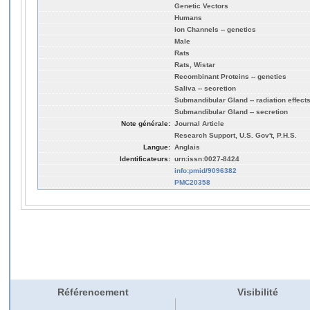
Genetic Vectors
Humans
Ion Channels -- genetics
Male
Rats
Rats, Wistar
Recombinant Proteins -- genetics
Saliva -- secretion
Submandibular Gland -- radiation effect
Submandibular Gland -- secretion
Note générale:
Journal Article
Research Support, U.S. Gov't, P.H.S.
Langue:
Anglais
Identificateurs:
urn:issn:0027-8424
info:pmid/9096382
PMC20358
Référencement
Visibilité