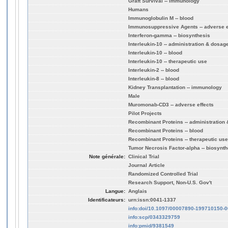
Graft Survival -- immunology
Humans
Immunoglobulin M -- blood
Immunosuppressive Agents -- adverse e
Interferon-gamma -- biosynthesis
Interleukin-10 -- administration & dosag
Interleukin-10 -- blood
Interleukin-10 -- therapeutic use
Interleukin-2 -- blood
Interleukin-8 -- blood
Kidney Transplantation -- immunology
Male
Muromonab-CD3 -- adverse effects
Pilot Projects
Recombinant Proteins -- administration
Recombinant Proteins -- blood
Recombinant Proteins -- therapeutic use
Tumor Necrosis Factor-alpha -- biosynth
Note générale:
Clinical Trial
Journal Article
Randomized Controlled Trial
Research Support, Non-U.S. Gov't
Langue:
Anglais
Identificateurs:
urn:issn:0041-1337
info:doi/10.1097/00007890-199710150-
info:scp/0343329759
info:pmid/9381549