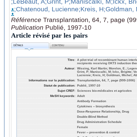
;LeBeaut, A
;Grint, P
;Maniscalki, M
;Ickx, Bri
;Chatenoud, Lucienne
;Kreis, H
;Goldman, 
Référence
Transplantation, 64, 7, page (9
Publication
Publié, 1997-10
Article révisé par les pairs
DÉTAILS
CONTENU
Titre:
A pilot trial of recombinant human inter
recipients receiving OKT3 induction the
Auteur:
Wissing, Karl Martin; Morelon, E.; Lege
Grint, P; Maniscalki, M; Ickx, Brigitte; 
Lucienne; Kreis, H; Goldman, Michel; A
Informations sur la publication:
Transplantation, 64, 7, page (999-1006)
Statut de publication:
Publié, 1997-10
Sujet CREF:
Sciences bio-médicales et agricoles
MeSH keywords:
Adult
Antibody Formation
Cytokines -- biosynthesis
Dose-Response Relationship, Drug
Double-Blind Method
Drug Administration Schedule
Female
Fever -- prevention & control