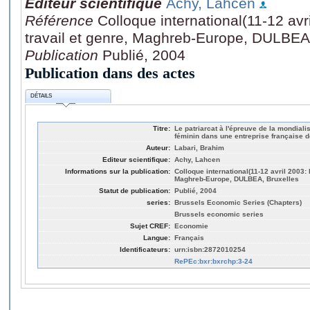
Editeur scientifique
Achy, Lahcen
Référence
Colloque international(11-12 av
travail et genre, Maghreb-Europe, DULBEA
Publication
Publié, 2004
Publication dans des actes
DÉTAILS
Titre:
Le patriarcat à l'épreuve de la mondiali
féminin dans une entreprise française 
Auteur:
Labari, Brahim
Editeur scientifique:
Achy, Lahcen
Informations sur la publication:
Colloque international(11-12 avril 2003: 
Maghreb-Europe, DULBEA, Bruxelles
Statut de publication:
Publié, 2004
series:
Brussels Economic Series (Chapters)
Brussels economic series
Sujet CREF:
Economie
Langue:
Français
Identificateurs:
urn:isbn:2872010254
RePEc:bxr:bxrchp:3-24