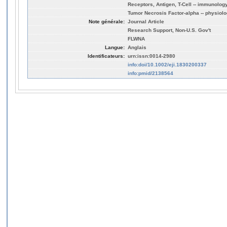
Receptors, Antigen, T-Cell -- immunolog
Tumor Necrosis Factor-alpha -- physiol
Note générale:
Journal Article
Research Support, Non-U.S. Gov't
FLWNA
Langue:
Anglais
Identificateurs:
urn:issn:0014-2980
info:doi/10.1002/eji.1830200337
info:pmid/2138564