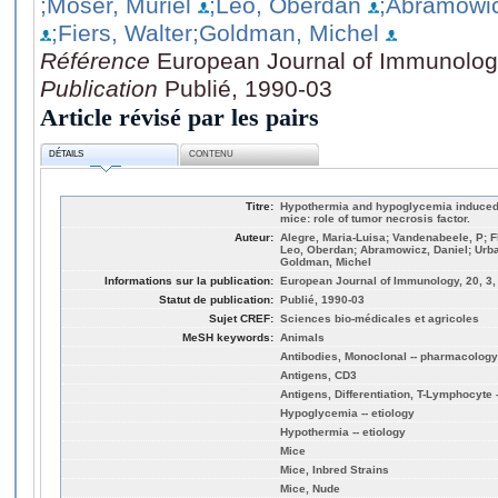
;Moser, Muriel
;Leo, Oberdan
;Abramowic
;Fiers, Walter
;Goldman, Michel
Référence
European Journal of Immunology
Publication
Publié, 1990-03
Article révisé par les pairs
DÉTAILS
CONTENU
Titre:
Hypothermia and hypoglycemia induced 
mice: role of tumor necrosis factor.
Auteur:
Alegre, Maria-Luisa; Vandenabeele, P; F
Leo, Oberdan; Abramowicz, Daniel; Urbai
Goldman, Michel
Informations sur la publication:
European Journal of Immunology, 20, 3,
Statut de publication:
Publié, 1990-03
Sujet CREF:
Sciences bio-médicales et agricoles
MeSH keywords:
Animals
Antibodies, Monoclonal -- pharmacology
Antigens, CD3
Antigens, Differentiation, T-Lymphocyte
Hypoglycemia -- etiology
Hypothermia -- etiology
Mice
Mice, Inbred Strains
Mice, Nude