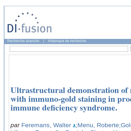
Recherche avancée
|
Historique de recherche
Ultrastructural demonstration of 
with immuno-gold staining in pr
immune deficiency syndrome.
par
Feremans, Walter
;Menu, Roberte
;Go