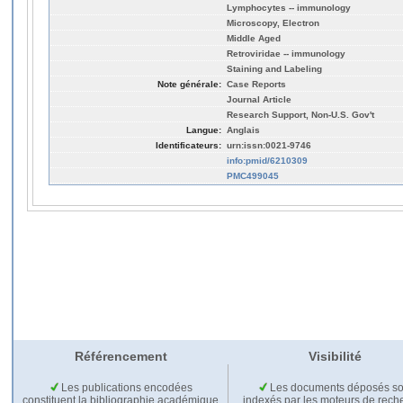
Lymphocytes -- immunology
Microscopy, Electron
Middle Aged
Retroviridae -- immunology
Staining and Labeling
Note générale:
Case Reports
Journal Article
Research Support, Non-U.S. Gov't
Langue:
Anglais
Identificateurs:
urn:issn:0021-9746
info:pmid/6210309
PMC499045
Référencement
Visibilité
Les publications encodées
Les documents déposés so
constituent la bibliographie académique
indexés par les moteurs de rech