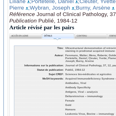
Liliane
;Portetelle, Daniel
;Cleuter, Yvette
Pierre
;Wybran, Joseph
;Burny, Arsène
Référence
Journal of Clinical Pathology, 3
Publication
Publié, 1984-12
Article révisé par les pairs
ACCÈS EN LIGNE
DÉTAILS
CONTENU
STATI
Titre:
Ultrastructural demonstration of retrov
staining in prodromal acquired immune
Auteur:
Feremans, Walter; Menu, Roberte; Goldm
Portetelle, Daniel; Cleuter, Yvette; Flame
Joseph; Burny, Arsène
Informations sur la publication:
Journal of Clinical Pathology, 37, 12, p
Statut de publication:
Publié, 1984-12
Sujet CREF:
Sciences bio-médicales et agricoles
MeSH keywords:
Acquired Immunodeficiency Syndrome 
Antibodies, Viral
Antibody Specificity
Antigens, Viral -- analysis
Deltaretrovirus -- immunology
Female
Gold
Humans
Leukemia Virus, Bovine -- immunology