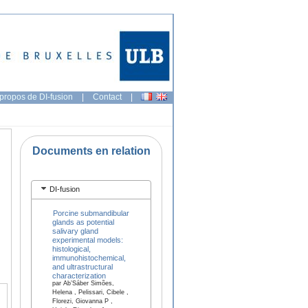
propos de DI-fusion
|
Contact
|
Documents en relation
DI-fusion
Porcine submandibular
glands as potential
salivary gland
experimental models:
histological,
immunohistochemical,
and ultrastructural
characterization
par Ab’Sáber Simões,
Helena , Pelissari, Cibele ,
Florezi, Giovanna P ,