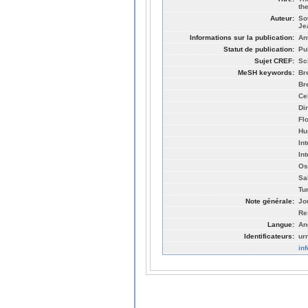
th
Auteur:
So
Je
Informations sur la publication:
An
Statut de publication:
Pu
Sujet CREF:
Sc
MeSH keywords:
Br
Br
Cel
Di
Fl
Hu
In
In
Os
Sa
Tu
Note générale:
Jo
Re
Langue:
An
Identificateurs:
ur
in