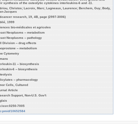
eir synthesis of the osteolytic cytokines interleukins-6 and -11.
tiriou, Christos; Lacroix, Marc; Lagneaux, Laurence; Berchem, Guy; Body,
an-Jacques
ticancer research, 19, 4B, page (2997-3006)
blié, 1999
iences bio-médicales et agricoles
east Neoplasms -- metabolism
east Neoplasms -- pathology
l Division -- drug effects
noprostone -- metabolism
ow Cytometry
mans
terleukin-11 -- biosynthesis
terleukin-6 -- biosynthesis
teolysis
licylates -- pharmacology
mor Cells, Cultured
urnal Article
search Support, Non-U.S. Gov't
glais
n:issn:0250-7005
fo:pmid/10652584