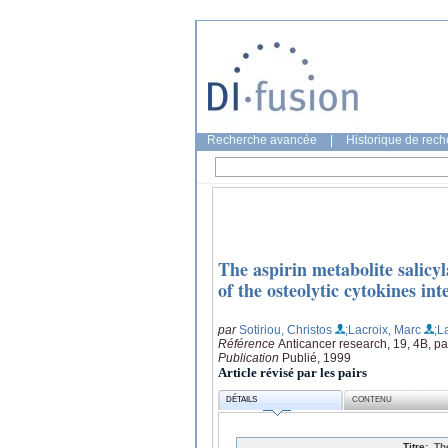
Recherche avancée
|
Historique de rec
The aspirin metabolite salicyl
of the osteolytic cytokines int
par
Sotiriou, Christos
;Lacroix, Marc
;L
Référence
Anticancer research, 19, 4B, p
Publication
Publié, 1999
Article révisé par les pairs
DÉTAILS
CONTENU
Titre:
Th