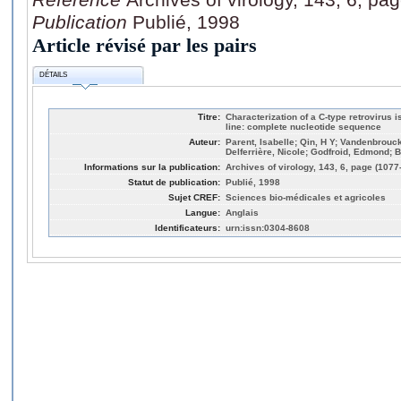
Publication
Publié, 1998
Article révisé par les pairs
DÉTAILS
Titre:
Characterization of a C-type retrovirus i
line: complete nucleotide sequence
Auteur:
Parent, Isabelle; Qin, H Y; Vandenbrouc
Delferrière, Nicole; Godfroid, Edmond; 
Informations sur la publication:
Archives of virology, 143, 6, page (1077
Statut de publication:
Publié, 1998
Sujet CREF:
Sciences bio-médicales et agricoles
Langue:
Anglais
Identificateurs:
urn:issn:0304-8608