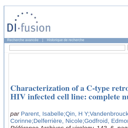
Recherche avancée
|
Historique de recherche
Characterization of a C-type retr
HIV infected cell line: complete 
par
Parent, Isabelle
;Qin, H Y
;Vandenbrouck
Corinne
;Delferrière, Nicole
;Godfroid, Edmo
Référence
Archives of virology, 143, 6, pa