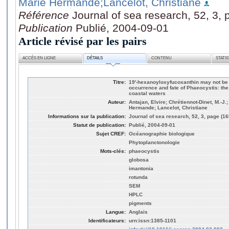
Marie Hermande
;Lancelot, Christiane
Référence
Journal of sea research, 52, 3,
Publication
Publié, 2004-09-01
Article révisé par les pairs
ACCÈS EN LIGNE
DÉTAILS
CONTENU
STATI
Titre:
19'-hexanoyloxyfucoxanthin may not be 
occurrence and fate of Phaeocystis: the
coastal waters
Auteur:
Antajan, Elvire; Chrétiennot-Dinet, M.-J.
Hermande; Lancelot, Christiane
Informations sur la publication:
Journal of sea research, 52, 3, page (16
Statut de publication:
Publié, 2004-09-01
Sujet CREF:
Océanographie biologique
Phytoplanctonologie
Mots-clés:
phaeocystis
globosa
imantonia
rotunda
SEM
HPLC
pigments
Langue:
Anglais
Identificateurs:
urn:issn:1385-1101