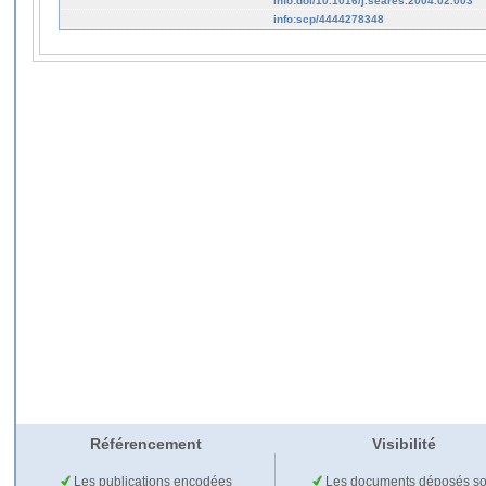
info:doi/10.1016/j.seares.2004.02.003
info:scp/4444278348
Référencement
Visibilité
Les publications encodées
Les documents déposés so