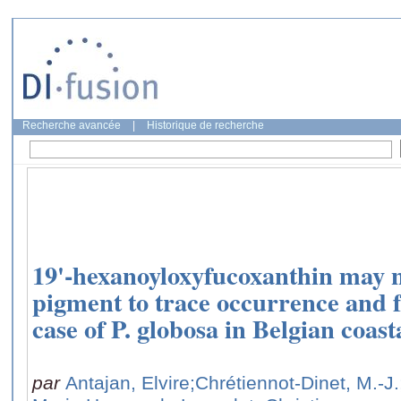
Recherche avancée
|
Historique de recherche
19'-hexanoyloxyfucoxanthin may n
pigment to trace occurrence and fa
case of P. globosa in Belgian coast
par
Antajan, Elvire
;Chrétiennot-Dinet, M.-J.