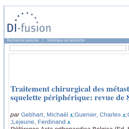
Recherche avancée
|
Historique de recherche
Traitement chirurgical des métast
squelette périphérique: revue de 8
par
Gebhart, Michaël
;Guenier, Charles
;
;Lejeune, Ferdinand
Référence
Acta orthopaedica Belgica (Ed. 