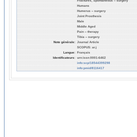
Fractures, Spontaneous -- surgery
Humans
Humerus -- surgery
Joint Prosthesis
Male
Middle Aged
Pain -- therapy
Tibia -- surgery
Note générale:
Journal Article
SCOPUS: ar.j
Langue:
Français
Identificateurs:
urn:issn:0001-6462
info:scp/18544399298
info:pmid/8116417