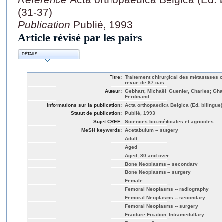
(31-37)
Publication
Publié, 1993
Article révisé par les pairs
DÉTAILS
Titre:
Traitement chirurgical des métastases 
revue de 87 cas.
Auteur:
Gebhart, Michaël; Guenier, Charles; G
Ferdinand
Informations sur la publication:
Acta orthopaedica Belgica (Ed. bilingue)
Statut de publication:
Publié, 1993
Sujet CREF:
Sciences bio-médicales et agricoles
MeSH keywords:
Acetabulum -- surgery
Adult
Aged
Aged, 80 and over
Bone Neoplasms -- secondary
Bone Neoplasms -- surgery
Female
Femoral Neoplasms -- radiography
Femoral Neoplasms -- secondary
Femoral Neoplasms -- surgery
Fracture Fixation, Intramedullary