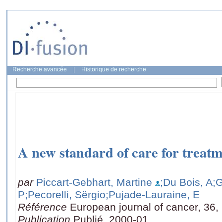
Recherche avancée
|
Historique de recherche
A new standard of care for treatm
par
Piccart-Gebhart, Martine
;Du Bois, A
;
P
;Pecorelli, Sërgio
;Pujade-Lauraine, E
Référence
European journal of cancer, 36,
Publication
Publié, 2000-01