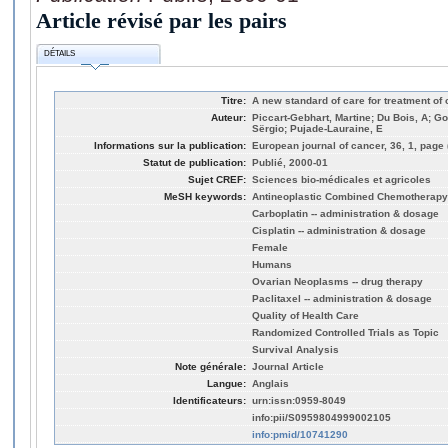
Article révisé par les pairs
DÉTAILS
Titre:
A new standard of care for treatment of 
Auteur:
Piccart-Gebhart, Martine; Du Bois, A; Gore
Sërgio; Pujade-Lauraine, E
Informations sur la publication:
European journal of cancer, 36, 1, page 
Statut de publication:
Publié, 2000-01
Sujet CREF:
Sciences bio-médicales et agricoles
MeSH keywords:
Antineoplastic Combined Chemotherapy P
Carboplatin -- administration & dosage
Cisplatin -- administration & dosage
Female
Humans
Ovarian Neoplasms -- drug therapy
Paclitaxel -- administration & dosage
Quality of Health Care
Randomized Controlled Trials as Topic
Survival Analysis
Note générale:
Journal Article
Langue:
Anglais
Identificateurs:
urn:issn:0959-8049
info:pii/S0959804999002105
info:pmid/10741290