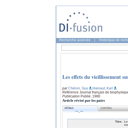
Recherche avancée
|
Historique de rec
Les effets du vieillissement 
par
Chéron, Guy
;Hainaut, Karl
Référence
Journal français de biophysiqu
Publication
Publié, 1980
Article révisé par les pairs
DÉTAILS
CONTENU
Titre:
Le
no