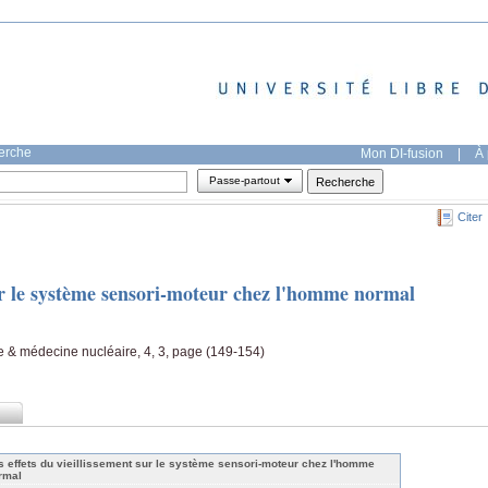
herche
Mon DI-fusion
|
À 
Passe-partout
Citer
sur le système sensori-moteur chez l'homme normal
e & médecine nucléaire, 4, 3, page (149-154)
s effets du vieillissement sur le système sensori-moteur chez l'homme
rmal