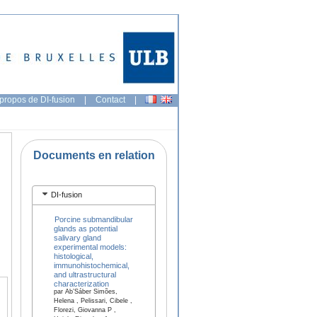
propos de DI-fusion
|
Contact
|
Documents en relation
DI-fusion
Porcine submandibular
glands as potential
salivary gland
experimental models:
histological,
immunohistochemical,
and ultrastructural
characterization
par Ab’Sáber Simões,
Helena , Pelissari, Cibele ,
Florezi, Giovanna P ,