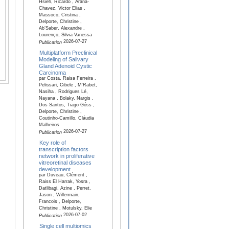
Hsieh, Ricardo , Arana-
Chavez, Victor Elias ,
Massoco, Cristina ,
Delporte, Christine ,
Ab’Saber, Alexandre ,
Lourenço, Silvia Vanessa
2026-07-27
Publication
Multiplatform Preclinical
Modeling of Salivary
Gland Adenoid Cystic
Carcinoma
par Costa, Raisa Ferreira ,
Pelissari, Cibele , M'Rabet,
Nasiha , Rodrigues Lé,
Nayana , Bolaky, Nargis ,
Dos Santos, Tiago Góss ,
Delporte, Christine ,
Coutinho-Camillo, Cláudia
Malheiros
2026-07-27
Publication
Key role of
transcription factors
network in proliferative
vitreoretinal diseases
development
par Duveau, Clément ,
Raiss El Harrak, Yosra ,
Datlibagi, Azine , Perret,
Jason , Willermain,
Francois , Delporte,
Christine , Motulsky, Elie
2026-07-02
Publication
Single cell multiomics