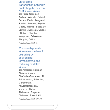
unravel the
transcription networks
controlling the different
EMT tumor states.
par Pérez González,
Andrea , Windels, Gabriel ,
Bévant, Kevin , Lengrand,
Justine , Lemaire, Sophie ,
Moers, Virginie , Scozzaro,
Samuel , Debroux, Ulysse
, Dubois, Christine ,
Vanuytven, Sebastiaan ,
Blanpain, Cédric
2026-07
Publication
Chitosan biguanide
attenuates methanol
poisoning by
scavenging
formaldehyde and
reducing oxidative
stress
par Alimoradi, Houman ,
Abrishami, Amir ,
Ghaffarian-Bahraman, Ali ,
Fallah, Anita , Babacian,
Mohammad ,
Khademalhosseini,
Morteza , Babaee,
Abdolreza , Delporte,
Christine , Razmi, Ali
2026-06-30
Publication