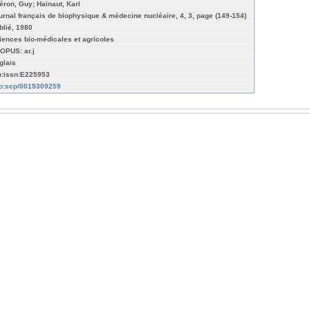
éron, Guy; Hainaut, Karl
urnal français de biophysique & médecine nucléaire, 4, 3, page (149-154)
blié, 1980
iences bio-médicales et agricoles
OPUS: ar.j
glais
n:issn:E225953
fo:scp/0019309259