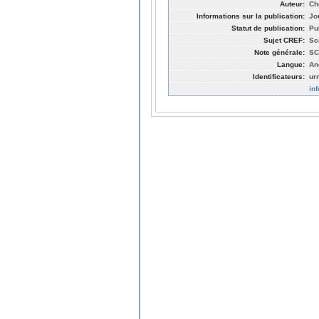
Auteur:
Ch
Informations sur la publication:
Jo
Statut de publication:
Pu
Sujet CREF:
Sc
Note générale:
SC
Langue:
An
Identificateurs:
ur
in