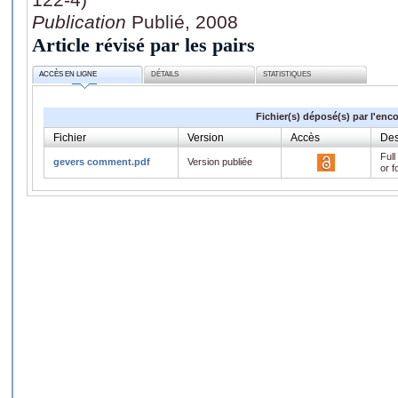
Publication
Publié, 2008
Article révisé par les pairs
ACCÈS EN LIGNE
DÉTAILS
STATISTIQUES
Fichier(s) déposé(s) par l'enc
Fichier
Version
Accès
Des
Full
gevers comment.pdf
Version publiée
or f