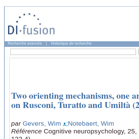
Recherche avancée
|
Historique de recherche
Two orienting mechanisms, one a
on Rusconi, Turatto and Umiltà (2
par
Gevers, Wim
;Notebaert, Wim
Référence
Cognitive neuropsychology, 25, 
122-4)