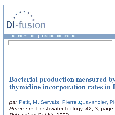
Recherche avancée
|
Historique de recherche
Bacterial production measured by
thymidine incorporation rates in 
par
Petit, M.
;Servais, Pierre
;Lavandier, Pi
Référence
Freshwater biology, 42, 3, page
Publication
Publié, 1999