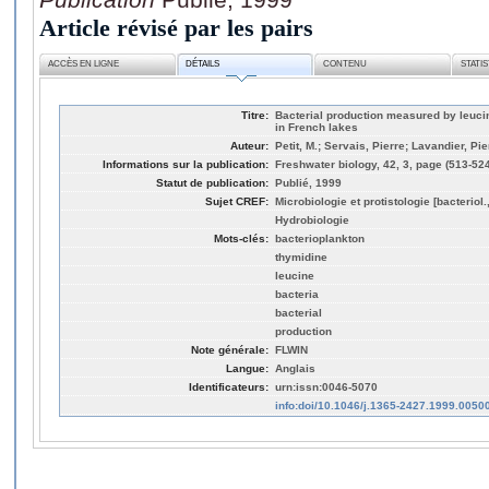
Article révisé par les pairs
ACCÈS EN LIGNE
DÉTAILS
CONTENU
STATI
Titre:
Bacterial production measured by leuci
in French lakes
Auteur:
Petit, M.; Servais, Pierre; Lavandier, Pie
Informations sur la publication:
Freshwater biology, 42, 3, page (513-52
Statut de publication:
Publié, 1999
Sujet CREF:
Microbiologie et protistologie [bacteriol
Hydrobiologie
Mots-clés:
bacterioplankton
thymidine
leucine
bacteria
bacterial
production
Note générale:
FLWIN
Langue:
Anglais
Identificateurs:
urn:issn:0046-5070
info:doi/10.1046/j.1365-2427.1999.0050