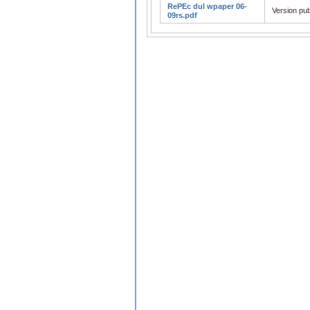
RePEc dul wpaper 06-
Version pub
09rs.pdf