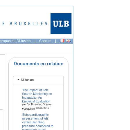
propos de DI-fusion
|
Contact
|
Documents en relation
DI-fusion
The Impact of Job
Search Monitoring on
Incapacity: An
Empirical Evaluation
par De Brouwer, Octave
2028-06-19
Publication
Echocardiographic
assessment of left
ventricular filling
pressure compared to
pulmonary artery