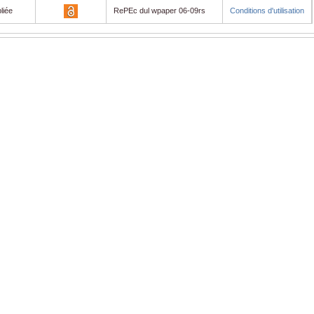
liée
RePEc dul wpaper 06-09rs
Conditions d'utilisation