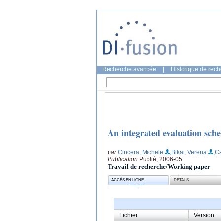
Recherche avancée
|
Historique de rec
An integrated evaluation sche
par
Cincera, Michele
;Bikar, Verena
;C
Publication
Publié, 2006-05
Travail de recherche/Working paper
ACCÈS EN LIGNE
DÉTAILS
Fichier
Version