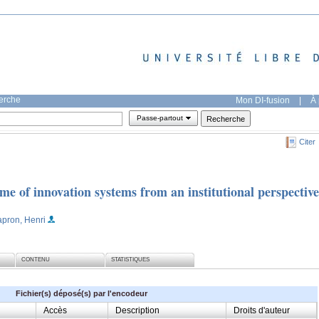
herche
Mon DI-fusion
|
À 
Passe-partout
Citer
me of innovation systems from an institutional perspective
apron, Henri
CONTENU
STATISTIQUES
Fichier(s) déposé(s) par l'encodeur
Accès
Description
Droits d'auteur