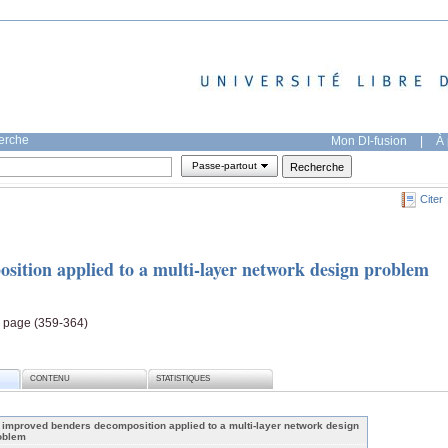
herche
Mon DI-fusion
|
À 
Passe-partout
Citer
ition applied to a multi-layer network design problem
7, page (359-364)
CONTENU
STATISTIQUES
 improved benders decomposition applied to a multi-layer network design
oblem