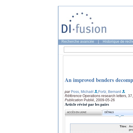
Recherche avancée
|
Historique de rec
An improved benders decompos
par
Poss, Michaël
;Fortz, Bernard
Référence
Operations research letters, 3
Publication
Publié, 2009-05-26
Article révisé par les pairs
ACCÈS EN LIGNE
DÉTAILS
Titre:
An
pr