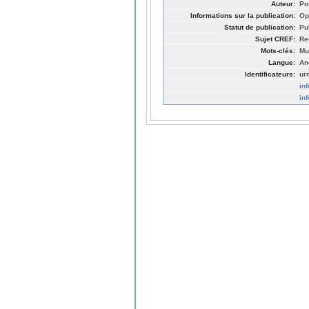
Auteur:
Po
Informations sur la publication:
Op
Statut de publication:
Pu
Sujet CREF:
Re
Mots-clés:
Mu
Langue:
An
Identificateurs:
ur
in
in