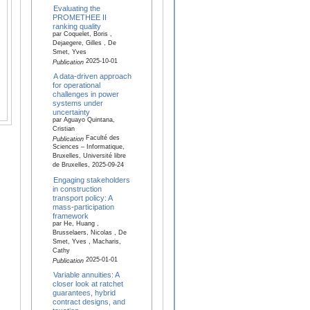
Evaluating the
PROMETHEE II
ranking quality
par Coquelet, Boris ,
Dejaegere, Gilles , De
Smet, Yves
2025-10-01
Publication
A data-driven approach
for operational
challenges in power
systems under
uncertainty
par Aguayo Quintana,
Cristian
Faculté des
Publication
Sciences – Informatique,
Bruxelles, Université libre
de Bruxelles, 2025-09-24
Engaging stakeholders
in construction
transport policy: A
mass-participation
framework
par He, Huang ,
Brusselaers, Nicolas , De
Smet, Yves , Macharis,
Cathy
2025-01-01
Publication
Variable annuities: A
closer look at ratchet
guarantees, hybrid
contract designs, and