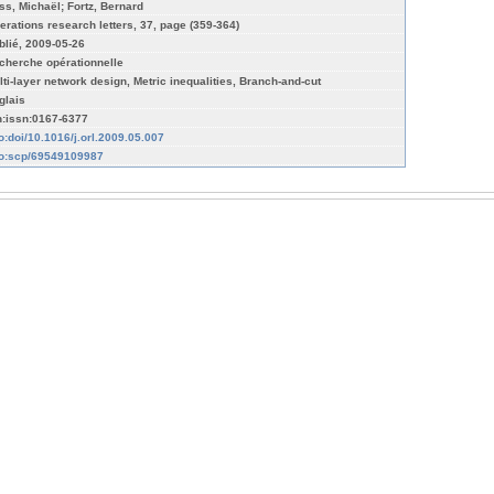
ss, Michaël; Fortz, Bernard
erations research letters, 37, page (359-364)
blié, 2009-05-26
cherche opérationnelle
lti-layer network design, Metric inequalities, Branch-and-cut
glais
n:issn:0167-6377
fo:doi/10.1016/j.orl.2009.05.007
fo:scp/69549109987