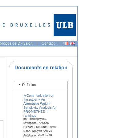
propos de DI-fusion
|
Contact
|
Documents en relation
DI-fusion
A Communication on
the paper « An
Alternative Weight
Sensitivity Analysis for
PROMETHEE II
rankings
par Triantaphyllou,
Evangelos , O'Shea,
Richard , De Smet, Yves ,
Doan, Nguyen Anh Vu
2025-12-01
Publication