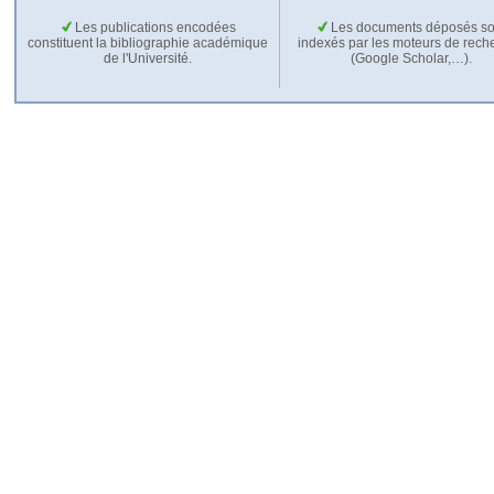
Les publications encodées
Les documents déposés so
constituent la bibliographie académique
indexés par les moteurs de rech
de l'Université.
(Google Scholar,…).