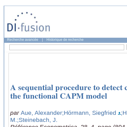
Recherche avancée
|
Historique de recherche
A sequential procedure to detect c
the functional CAPM model
par
Aue, Alexander
;Hörmann, Siegfried
;H
M.
;Steinebach, J.
Référence
Econometrica, 28, 4, page (804