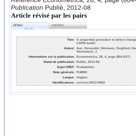
Publication
Publié, 2012-08
Article révisé par les pairs
DÉTAILS
CONTENU
Titre:
A sequential procedure to detect changes
CAPM model
Auteur:
Aue, Alexander; Hörmann, Siegfried; Hor
Steinebach, J.
Informations sur la publication:
Econometrica, 28, 4, page (804-837)
Statut de publication:
Publié, 2012-08
Sujet CREF:
Probabilités
Note générale:
FLWNO
Langue:
Anglais
Identificateurs:
urn:issn:0012-9682