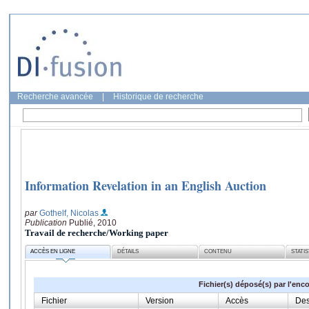
Recherche avancée
|
Historique de recherche
Information Revelation in an English Auction
par
Gothelf, Nicolas
Publication
Publié, 2010
Travail de recherche/Working paper
ACCÈS EN LIGNE
DÉTAILS
CONTENU
STATI
Fichier(s) déposé(s) par l'enc
Fichier
Version
Accès
Des