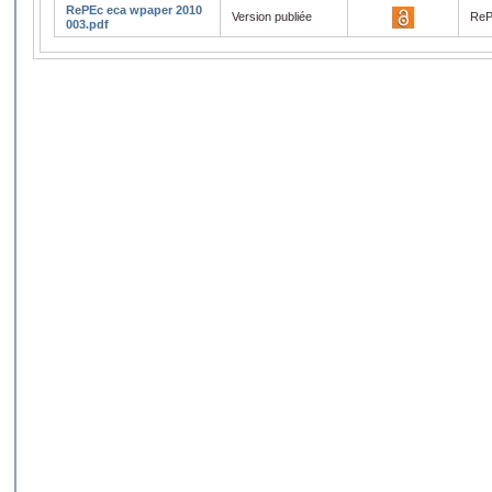
RePEc eca wpaper 2010
Version publiée
ReP
003.pdf