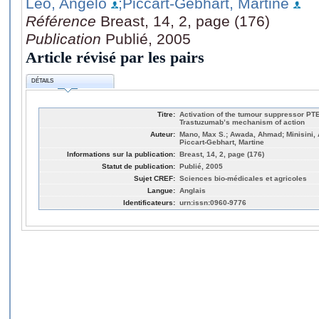
Leo, Angelo
;Piccart-Gebhart, Martine
Référence
Breast, 14, 2, page (176)
Publication
Publié, 2005
Article révisé par les pairs
DÉTAILS
Titre:
Activation of the tumour suppressor PTE
Trastuzumab’s mechanism of action
Auteur:
Mano, Max S.; Awada, Ahmad; Minisini, A
Piccart-Gebhart, Martine
Informations sur la publication:
Breast, 14, 2, page (176)
Statut de publication:
Publié, 2005
Sujet CREF:
Sciences bio-médicales et agricoles
Langue:
Anglais
Identificateurs:
urn:issn:0960-9776