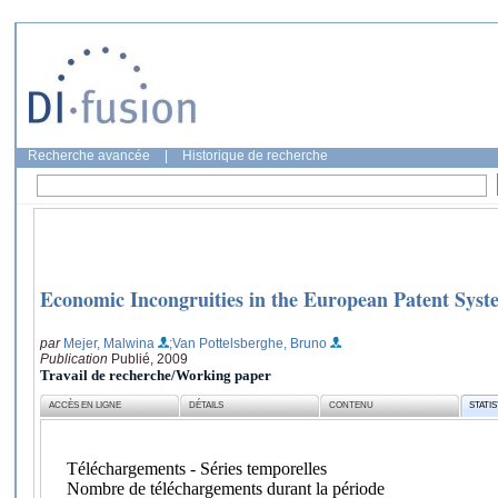
Recherche avancée
|
Historique de recherche
Economic Incongruities in the European Patent Syst
par
Mejer, Malwina
;Van Pottelsberghe, Bruno
Publication
Publié, 2009
Travail de recherche/Working paper
ACCÈS EN LIGNE
DÉTAILS
CONTENU
STATI