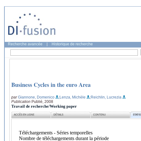
Recherche avancée
|
Historique de recherche
Business Cycles in the euro Area
par
Giannone, Domenico
;Lenza, Michèle
;Reichlin, Lucrezia
Publication
Publié, 2008
Travail de recherche/Working paper
ACCÈS EN LIGNE
DÉTAILS
CONTENU
STATI