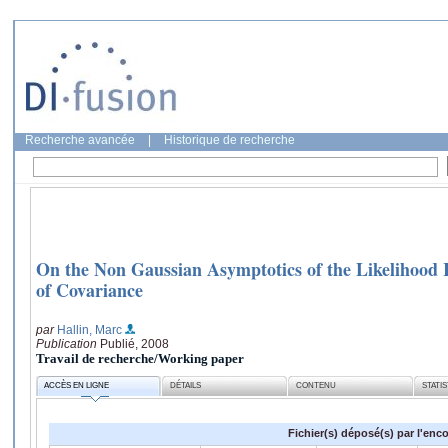
Recherche avancée
|
Historique de recherche
On the Non Gaussian Asymptotics of the Likelihood R
of Covariance
par
Hallin, Marc
Publication
Publié, 2008
Travail de recherche/Working paper
ACCÈS EN LIGNE
DÉTAILS
CONTENU
STATI
Fichier(s) déposé(s) par l'enc