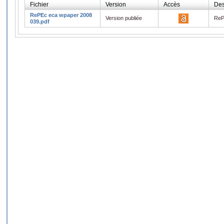
Fichier
Version
Accès
Des
RePEc eca wpaper 2008
Version publiée
ReP
039.pdf