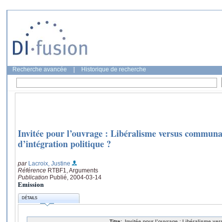
Recherche avancée
|
Historique de recherche
Invitée pour l’ouvrage : Libéralisme versus commun
d’intégration politique ?
par
Lacroix, Justine
Référence
RTBF1, Arguments
Publication
Publié, 2004-03-14
Emission
DÉTAILS
Titre:
Invitée pour l’ouvrage : Libéralisme 