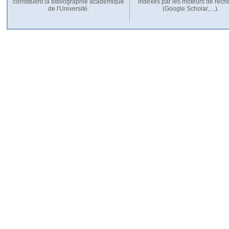
constituent la bibliographie académique
indexés par les moteurs de rech
de l'Université.
(Google Scholar,…).