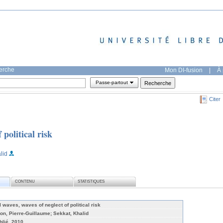
herche
Mon DI-fusion
|
À 
Passe-partout
Citer
 political risk
lid
CONTENU
STATISTIQUES
I waves, waves of neglect of political risk
on, Pierre-Guillaume; Sekkat, Khalid
blié, 2010