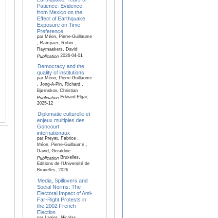
Patience: Evidence
from Mexico on the
Effect of Earthquake
Exposure on Time
Preference
par Méon, Pierre-Guillaume
, Rampaer, Robin ,
Raymaekers, David
2026-04-01
Publication
Democracy and the
quality of institutions
par Méon, Pierre-Guillaume
, Jong-A-Pin, Richard ,
Bjørnskov, Christian
Edward Elgar,
Publication
2025-12
Diplomatie culturelle et
enjeux multiples des
Goncourt
internationaux
par Preyat, Fabrice ,
Méon, Pierre-Guillaume ,
David, Geraldine
Bruxelles,
Publication
Editions de l'Université de
Bruxelles, 2026
Media, Spillovers and
Social Norms: The
Electoral Impact of Anti-
Far-Right Protests in
the 2002 French
Election