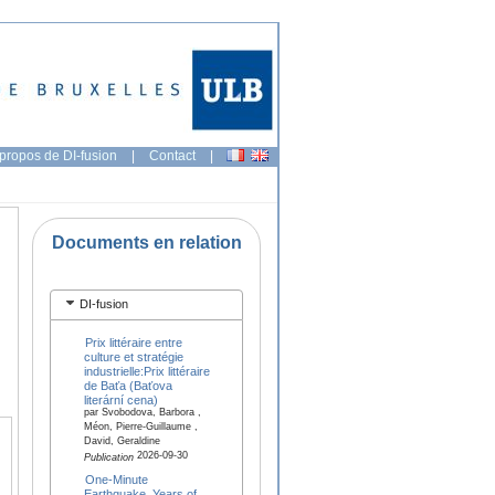
propos de DI-fusion
|
Contact
|
Documents en relation
DI-fusion
Prix littéraire entre
culture et stratégie
industrielle:Prix littéraire
de Baťa (Baťova
literární cena)
par Svobodova, Barbora ,
Méon, Pierre-Guillaume ,
David, Geraldine
2026-09-30
Publication
One-Minute
Earthquake, Years of