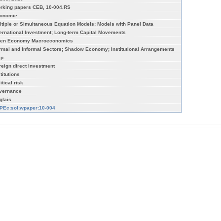
rking papers CEB, 10-004.RS
onomie
ltiple or Simultaneous Equation Models: Models with Panel Data
ternational Investment; Long-term Capital Movements
en Economy Macroeconomics
rmal and Informal Sectors; Shadow Economy; Institutional Arrangements
 p.
reign direct investment
titutions
itical risk
vernance
glais
PEc:sol:wpaper:10-004