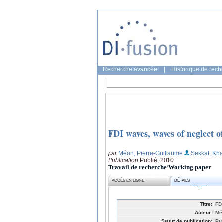
Recherche avancée
|
Historique de rec
FDI waves, waves of neglect of
par
Méon, Pierre-Guillaume
;Sekkat, Kha
Publication
Publié, 2010
Travail de recherche/Working paper
ACCÈS EN LIGNE
DÉTAILS
Titre:
FD
Auteur:
Mé
Statut de publication:
Pu