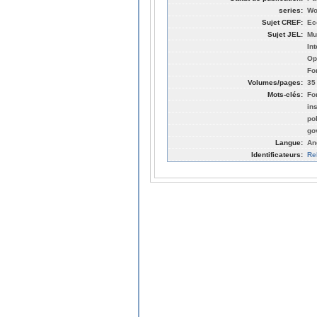
series:
Wo
Sujet CREF:
Ec
Sujet JEL:
Mu
In
Op
Fo
Volumes/pages:
35
Mots-clés:
Fo
ins
pol
go
Langue:
An
Identificateurs:
Re