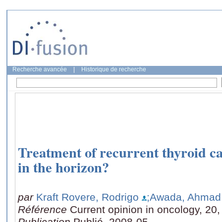
Recherche avancée
|
Historique de recherche
Treatment of recurrent thyroid can
in the horizon?
par
Kraft Rovere, Rodrigo
;Awada, Ahmad
Référence
Current opinion in oncology, 20
Publication
Publié, 2008-05