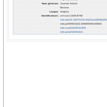
Note générale:
Journal Article
Review
Langue:
Anglais
Identificateurs:
urn:issn:1040-8746
info:doi/10.1097/CCO.0b013e3282fb289
info:pii/00001622-200805000-00002
info:scp/41949131552
info:pmid/18391621