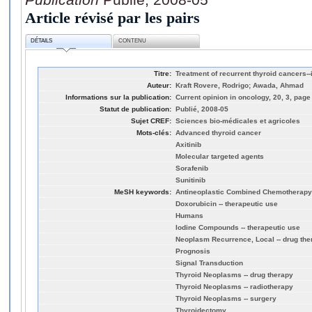
Article révisé par les pairs
DÉTAILS
CONTENU
Titre:
Treatment of recurrent thyroid cancers--i
Auteur:
Kraft Rovere, Rodrigo; Awada, Ahmad
Informations sur la publication:
Current opinion in oncology, 20, 3, page
Statut de publication:
Publié, 2008-05
Sujet CREF:
Sciences bio-médicales et agricoles
Mots-clés:
Advanced thyroid cancer
Axitinib
Molecular targeted agents
Sorafenib
Sunitinib
MeSH keywords:
Antineoplastic Combined Chemotherapy P
Doxorubicin -- therapeutic use
Humans
Iodine Compounds -- therapeutic use
Neoplasm Recurrence, Local -- drug the
Prognosis
Signal Transduction
Thyroid Neoplasms -- drug therapy
Thyroid Neoplasms -- radiotherapy
Thyroid Neoplasms -- surgery
Thyroidectomy