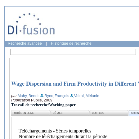
Recherche avancée
|
Historique de recherche
Wage Dispersion and Firm Productivity in Differen
par
Mahy, Benoit
;Rycx, François
;Volral, Mélanie
Publication
Publié, 2009
Travail de recherche/Working paper
ACCÈS EN LIGNE
DÉTAILS
CONTENU
STATI