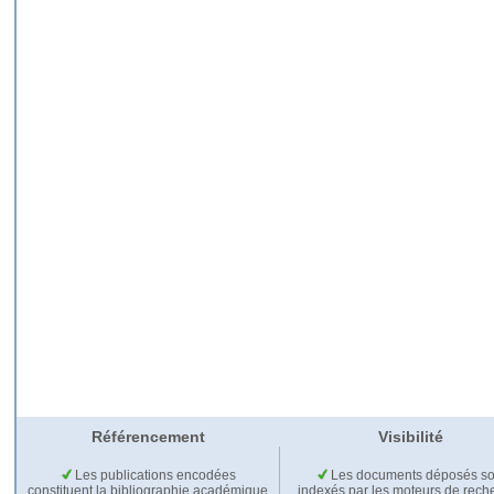
Référencement
Visibilité
Les publications encodées
Les documents déposés so
constituent la bibliographie académique
indexés par les moteurs de rech