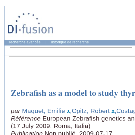
Recherche avancée
|
Historique de recherche
Zebrafish as a model to study th
par
Maquet, Emilie
;Opitz, Robert
;Costag
Référence
European Zebrafish genetics a
(17 July 2009: Roma, Italia)
Publication
Non publié, 2009-07-17