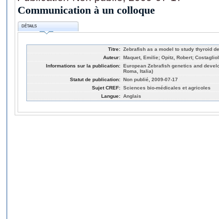
Communication à un colloque
DÉTAILS
Titre:
Zebrafish as a model to study thyroid 
Auteur:
Maquet, Emilie; Opitz, Robert; Costaglio
Informations sur la publication:
European Zebrafish genetics and devel
Roma, Italia)
Statut de publication:
Non publié, 2009-07-17
Sujet CREF:
Sciences bio-médicales et agricoles
Langue:
Anglais