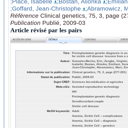
;Place, Isabelle
;Bostan, Alionka
;Emilian
;Goffard, Jean-Christophe
;Abramowicz, 
Référence
Clinical genetics, 75, 3, page (
Publication
Publié, 2009-03
Article révisé par les pairs
ACCÈS EN LIGNE
DÉTAILS
CONTENU
STATI
Titre:
Preimplantation genetic diagnosis in an
for sickle cell disease: lessons from a 
Auteur:
Gonzalez-Merino, Eric; Zengbe, Virginie
Isabelle; Bostan, Alionka; Emiliani, Ser
Jean-Christophe; Abramowicz, Marc; Eng
Informations sur la publication:
Clinical genetics, 75, 3, page (277-281)
Statut de publication:
Publié, 2009-03
Sujet CREF:
Sciences bio-médicales et agricoles
Mots-clés:
Assisted reproductive technology
HIV
Preimplantation genetic diagnosis
Serodiscordant couple
Sickle cell disease
MeSH keywords:
Adult
Anemia, Sickle Cell -- complications
Anemia, Sickle Cell -- diagnosis
Anemia, Sickle Cell -- genetics