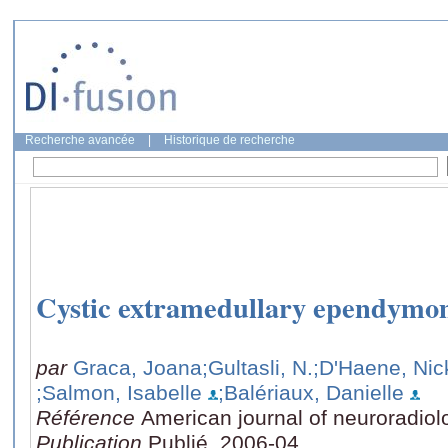
Recherche avancée
|
Historique de recherche
Cystic extramedullary ependymo
par
Graca, Joana
;Gultasli, N.
;D'Haene, Nic
;Salmon, Isabelle
;Balériaux, Danielle
Référence
American journal of neuroradiol
Publication
Publié, 2006-04