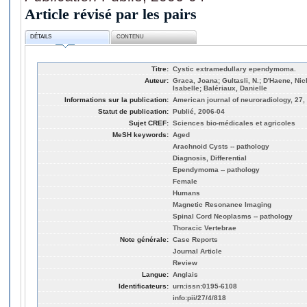
Article révisé par les pairs
DÉTAILS
CONTENU
Titre:
Cystic extramedullary ependymoma.
Auteur:
Graca, Joana; Gultasli, N.; D'Haene, Ni
Isabelle; Balériaux, Danielle
Informations sur la publication:
American journal of neuroradiology, 27,
Statut de publication:
Publié, 2006-04
Sujet CREF:
Sciences bio-médicales et agricoles
MeSH keywords:
Aged
Arachnoid Cysts -- pathology
Diagnosis, Differential
Ependymoma -- pathology
Female
Humans
Magnetic Resonance Imaging
Spinal Cord Neoplasms -- pathology
Thoracic Vertebrae
Note générale:
Case Reports
Journal Article
Review
Langue:
Anglais
Identificateurs:
urn:issn:0195-6108
info:pii/27/4/818