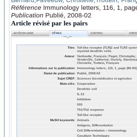
Référence
Immunology letters, 116, 1, pag
Publication
Publié, 2008-02
Article révisé par les pairs
ACCÈS EN LIGNE
DÉTAILS
CONTENU
STATI
Titre:
Toll-like receptor (TLR)2 and TLR3 syner
myeloid dendritic cells.
Auteur:
Vanhoutte, François; Paget, Christophe; B
Vendeville, Catherine; Goriely, Stanisla
Christelle; Trottein, François
Informations sur la publication:
Immunology letters, 116, 1, page (86-94)
Statut de publication:
Publié, 2008-02
Sujet CREF:
Sciences bio-médicales et agricoles
Mots-clés:
Cooperation
Dendritic cell
IL-12
Inhibition
ISG
Th1/Th2 response
Toll-like receptor
MeSH keywords:
Animals
Antigens, Differentiation
Cell Differentiation -- immunology
Coculture Techniques