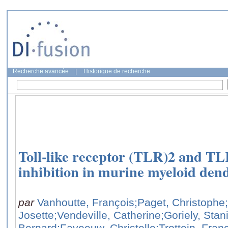
Recherche avancée
|
Historique de recherche
Toll-like receptor (TLR)2 and TL
inhibition in murine myeloid dendr
par
Vanhoutte, François
;Paget, Christophe
Josette
;Vendeville, Catherine
;Goriely, Stan
Bernard
;Faveeuw, Christelle
;Trottein, Fran