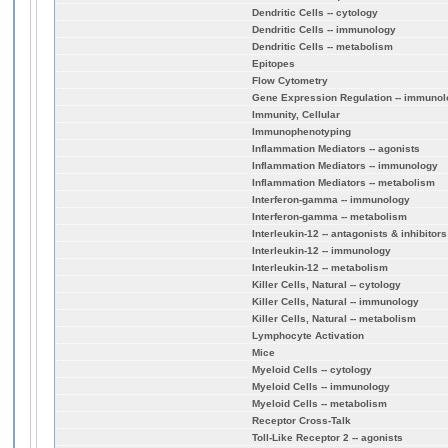
Dendritic Cells -- cytology
Dendritic Cells -- immunology
Dendritic Cells -- metabolism
Epitopes
Flow Cytometry
Gene Expression Regulation -- immuno
Immunity, Cellular
Immunophenotyping
Inflammation Mediators -- agonists
Inflammation Mediators -- immunology
Inflammation Mediators -- metabolism
Interferon-gamma -- immunology
Interferon-gamma -- metabolism
Interleukin-12 -- antagonists & inhibitors
Interleukin-12 -- immunology
Interleukin-12 -- metabolism
Killer Cells, Natural -- cytology
Killer Cells, Natural -- immunology
Killer Cells, Natural -- metabolism
Lymphocyte Activation
Mice
Myeloid Cells -- cytology
Myeloid Cells -- immunology
Myeloid Cells -- metabolism
Receptor Cross-Talk
Toll-Like Receptor 2 -- agonists