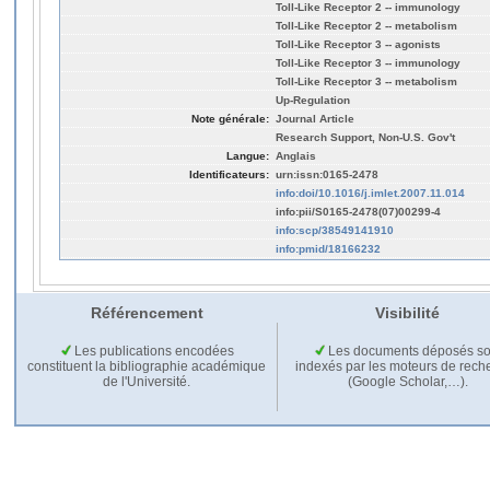
Toll-Like Receptor 2 -- immunology
Toll-Like Receptor 2 -- metabolism
Toll-Like Receptor 3 -- agonists
Toll-Like Receptor 3 -- immunology
Toll-Like Receptor 3 -- metabolism
Up-Regulation
Note générale:
Journal Article
Research Support, Non-U.S. Gov't
Langue:
Anglais
Identificateurs:
urn:issn:0165-2478
info:doi/10.1016/j.imlet.2007.11.014
info:pii/S0165-2478(07)00299-4
info:scp/38549141910
info:pmid/18166232
Référencement
Visibilité
Les publications encodées
Les documents déposés so
constituent la bibliographie académique
indexés par les moteurs de rech
de l'Université.
(Google Scholar,…).