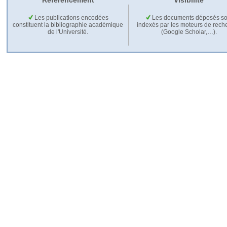
Référencement
Visibilité
Les publications encodées
Les documents déposés so
constituent la bibliographie académique
indexés par les moteurs de rech
de l'Université.
(Google Scholar,…).