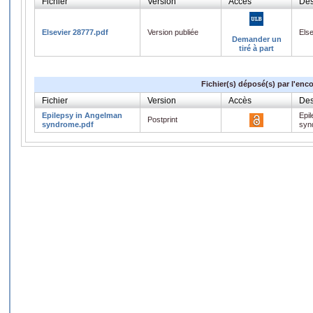
Fichier
Version
Accès
Des
Elsevier 28777.pdf
Version publiée
Els
Demander un
tiré à part
Fichier(s) déposé(s) par l'enc
Fichier
Version
Accès
Des
Epilepsy in Angelman
Epi
Postprint
syndrome.pdf
syn