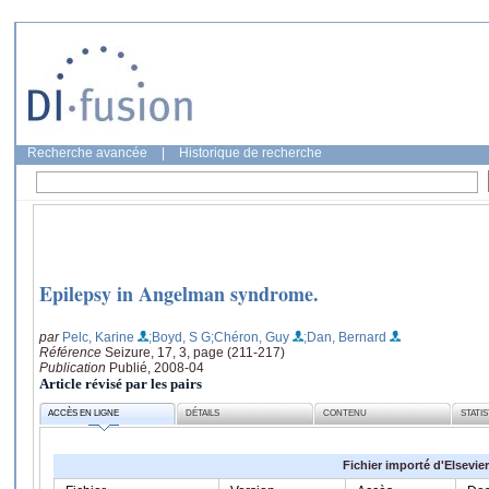
Recherche avancée
|
Historique de recherche
Epilepsy in Angelman syndrome.
par
Pelc, Karine
;Boyd, S G
;Chéron, Guy
;Dan, Bernard
Référence
Seizure, 17, 3, page (211-217)
Publication
Publié, 2008-04
Article révisé par les pairs
ACCÈS EN LIGNE
DÉTAILS
CONTENU
STATI
Fichier importé d'Elsevier