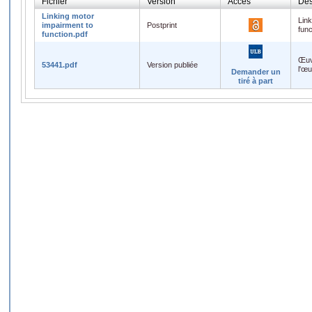
Fichier
Version
Accès
Des
Linking motor
Link
impairment to
Postprint
func
function.pdf
Œuv
53441.pdf
Version publiée
l'œ
Demander un
tiré à part