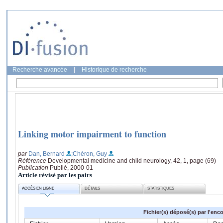
Recherche avancée
|
Historique de recherche
Linking motor impairment to function
par
Dan, Bernard
;Chéron, Guy
Référence
Developmental medicine and child neurology, 42, 1, page (69)
Publication
Publié, 2000-01
Article révisé par les pairs
ACCÈS EN LIGNE
DÉTAILS
STATISTIQUES
Fichier(s) déposé(s) par l'enc