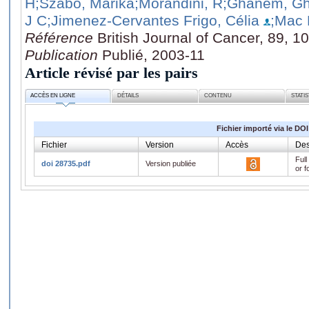
H
;Szabo, Marika
;Morandini, R
;Ghanem, Gh
J C
;Jimenez-Cervantes Frigo, Célia
;Mac 
Référence
British Journal of Cancer, 89, 
Publication
Publié, 2003-11
Article révisé par les pairs
ACCÈS EN LIGNE
DÉTAILS
CONTENU
STATI
Fichier importé via le DOI
Fichier
Version
Accès
Des
Full
doi 28735.pdf
Version publiée
or f