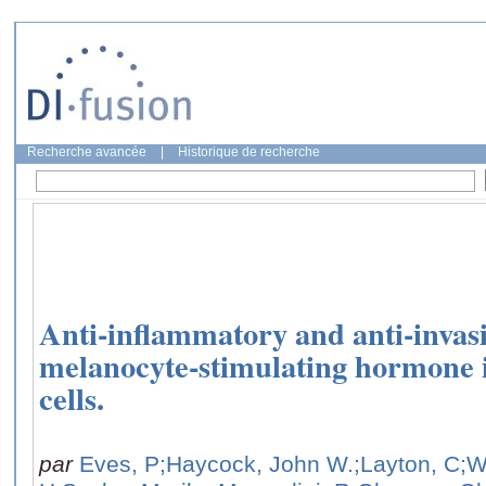
Recherche avancée
|
Historique de recherche
Anti-inflammatory and anti-invasiv
melanocyte-stimulating hormone
cells.
par
Eves, P
;Haycock, John W.
;Layton, C
;W